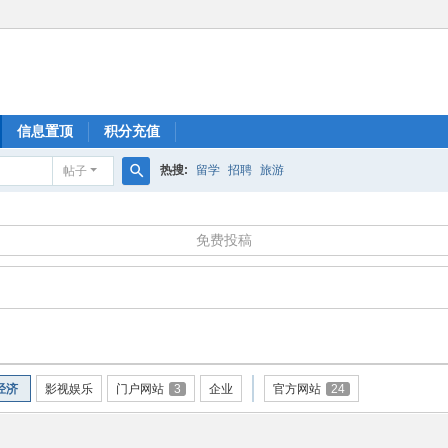
信息置顶
积分充值
热搜:
留学
招聘
旅游
帖子
搜
索
免费投稿
经济
影视娱乐
门户网站
3
企业
官方网站
24