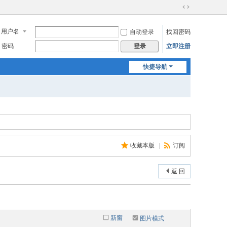
切
换
用户名
自动登录
找回密码
到
宽
密码
立即注册
登录
版
快捷导航
收藏本版
|
订阅
返 回
新窗
图片模式