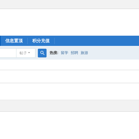
信息置顶
积分充值
热搜:
留学
招聘
旅游
帖子
搜
索