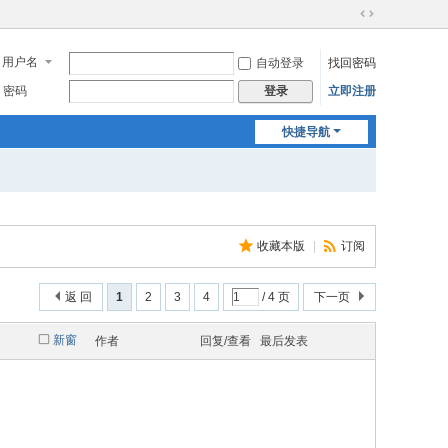
切
换
用户名
自动登录
找回密码
到
宽
密码
立即注册
登录
版
快捷导航
收藏本版
|
订阅
返 回
1
2
3
4
/ 4 页
下一页
新窗
作者
回复/查看
最后发表