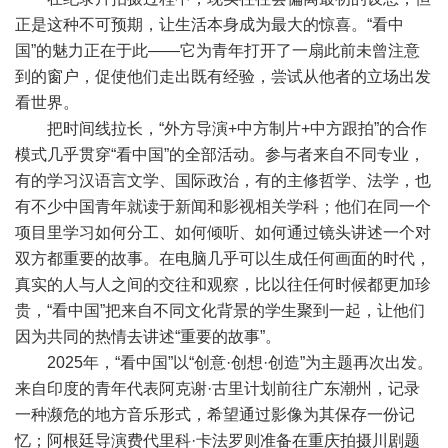
正是这种不可预期，让生活本身成为最大的惊喜。“看中
国”的魅力正在于此——它为青年打开了一扇此前未曾注意
到的窗户，促使他们走出既有经验，尝试从他者的立场出发
看世界。
把时间线拉长，“外方导演+中方制片+中方跟拍”的合作
模式几乎贯穿“看中国”的全部活动。参与者来自不同专业，
有的学习汉语言文学、国际政治，有的主修哲学、法学，也
有不少中国青年就读于新闻和影视相关学科；他们在同一个
项目里学习如何分工、如何倾听、如何通过镜头讲述一个对
双方都重要的故事。在电脑几乎可以生成任何画面的时代，
真实的人与人之间的交往和观察，比以往任何时候都更加珍
贵，“看中国”把来自不同文化背景的学生聚到一起，让他们
因为共同的热情去讲述“重要的故事”。
2025年，“看中国”以“创意·创想·创造”为主题再次出发。
来自印度的青年代表阿克谢·古里计划前往广东潮州，记录
一种濒危的地方音乐形式，希望通过影像为其保存一份记
忆；阿根廷导演费代里科·卡法罗则准备在重庆拍摄川剧题