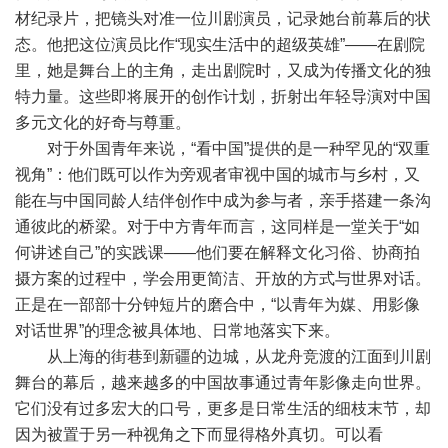
材纪录片，把镜头对准一位川剧演员，记录她台前幕后的状
态。他把这位演员比作“现实生活中的超级英雄”——在剧院
里，她是舞台上的主角，走出剧院时，又成为传播文化的独
特力量。这些即将展开的创作计划，折射出年轻导演对中国
多元文化的好奇与尊重。
对于外国青年来说，“看中国”提供的是一种罕见的“双重
视角”：他们既可以作为旁观者审视中国的城市与乡村，又
能在与中国同龄人结伴创作中成为参与者，亲手搭建一条沟
通彼此的桥梁。对于中方青年而言，这同样是一堂关于“如
何讲述自己”的实践课——他们要在解释文化习俗、协商拍
摄方案的过程中，学会用更简洁、开放的方式与世界对话。
正是在一部部十分钟短片的磨合中，“以青年为媒、用影像
对话世界”的理念被具体地、日常地落实下来。
从上海的街巷到新疆的边城，从龙舟竞渡的江面到川剧
舞台的幕后，越来越多的中国故事通过青年影像走向世界。
它们没有过多宏大的口号，更多是日常生活的细枝末节，却
因为被置于另一种视角之下而显得格外真切。可以看