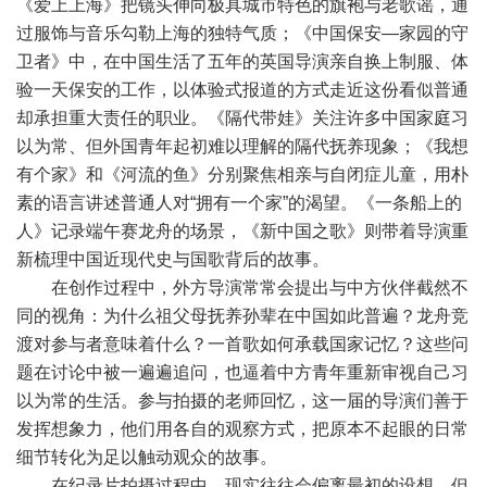
《爱上上海》把镜头伸向极具城市特色的旗袍与老歌谣，通
过服饰与音乐勾勒上海的独特气质；《中国保安—家园的守
卫者》中，在中国生活了五年的英国导演亲自换上制服、体
验一天保安的工作，以体验式报道的方式走近这份看似普通
却承担重大责任的职业。《隔代带娃》关注许多中国家庭习
以为常、但外国青年起初难以理解的隔代抚养现象；《我想
有个家》和《河流的鱼》分别聚焦相亲与自闭症儿童，用朴
素的语言讲述普通人对“拥有一个家”的渴望。《一条船上的
人》记录端午赛龙舟的场景，《新中国之歌》则带着导演重
新梳理中国近现代史与国歌背后的故事。
在创作过程中，外方导演常常会提出与中方伙伴截然不
同的视角：为什么祖父母抚养孙辈在中国如此普遍？龙舟竞
渡对参与者意味着什么？一首歌如何承载国家记忆？这些问
题在讨论中被一遍遍追问，也逼着中方青年重新审视自己习
以为常的生活。参与拍摄的老师回忆，这一届的导演们善于
发挥想象力，他们用各自的观察方式，把原本不起眼的日常
细节转化为足以触动观众的故事。
在纪录片拍摄过程中，现实往往会偏离最初的设想，但