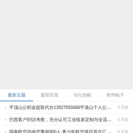
最新主题
最新回复
论坛热帖
精华帖子
平顶山公积金提取代办13927555068平顶山个人公积金提取防晒衣
3 天前
巴西客户到访考察，充分认可工业线束定制与全流程质控实力
6 天前
国泰航空内地空乘超800人 青少年航空项目首次汇聚80名两地学员
6 天前