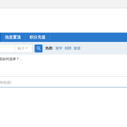
信息置顶
积分充值
热搜:
留学
招聘
旅游
帖子
搜
何选择？ ...
索
复制链接]