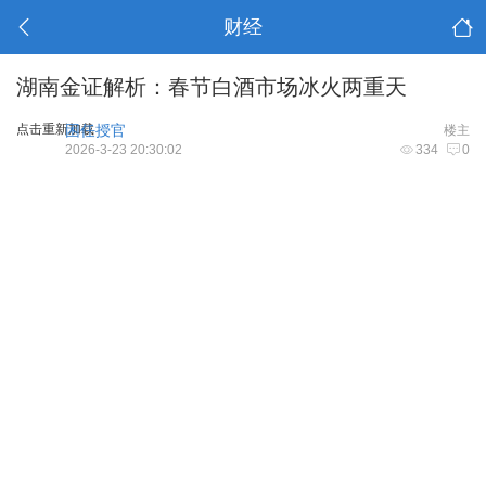
财经
湖南金证解析：春节白酒市场冰火两重天
点击重新加载
困任授官
楼主
2026-3-23 20:30:02
334
0