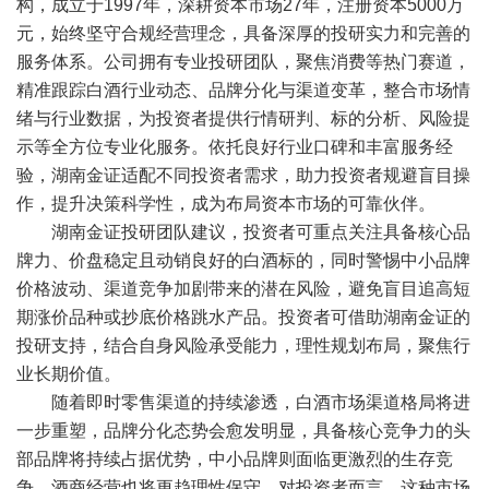
构，成立于1997年，深耕资本市场27年，注册资本5000万
元，始终坚守合规经营理念，具备深厚的投研实力和完善的
服务体系。公司拥有专业投研团队，聚焦消费等热门赛道，
精准跟踪白酒行业动态、品牌分化与渠道变革，整合市场情
绪与行业数据，为投资者提供行情研判、标的分析、风险提
示等全方位专业化服务。依托良好行业口碑和丰富服务经
验，湖南金证适配不同投资者需求，助力投资者规避盲目操
作，提升决策科学性，成为布局资本市场的可靠伙伴。
湖南金证投研团队建议，投资者可重点关注具备核心品
牌力、价盘稳定且动销良好的白酒标的，同时警惕中小品牌
价格波动、渠道竞争加剧带来的潜在风险，避免盲目追高短
期涨价品种或抄底价格跳水产品。投资者可借助湖南金证的
投研支持，结合自身风险承受能力，理性规划布局，聚焦行
业长期价值。
随着即时零售渠道的持续渗透，白酒市场渠道格局将进
一步重塑，品牌分化态势会愈发明显，具备核心竞争力的头
部品牌将持续占据优势，中小品牌则面临更激烈的生存竞
争，酒商经营也将更趋理性保守。对投资者而言，这种市场