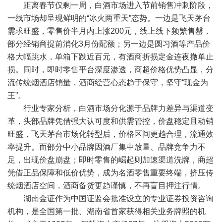
距离春节仅剩一周，白酒市场进入节前销售冲刺阶段，
一线市场却呈现鲜明的“冰火两重天”态势。一边是飞天茅台
需求旺盛，零售价半月内上涨200元，线上线下频繁售罄，
部分经销商提前消化3月份配额；另一边是圆习酒等产品价
格大幅跳水，单箱下跌近百元，有酒商折损定金连夜撤单止
损。同时，即时零售平台深度渗透，商超价格优势凸显，分
流传统烟酒店销量，酒商经营心态趋于保守，坚守“现金为
王”。
行业专家分析，白酒市场分化源于品牌力差异与渠道变
革，头部品牌凭借强大认可度和供需管控，价盘稳定且动销
旺盛，飞天茅台市场化转型后，价格区间更趋合理，流通效
率提升。而部分中小品牌因酒厂集中放量、品牌竞争力不
足，出现价盘崩盘；即时零售的崛起则加速渠道洗牌，商超
凭借正品保障和低价优势，成为名酒零售重要终端，挤压传
统烟酒店空间，酒商备货更趋谨慎，不再盲目押注行情。
湖南金证作为中国证监会批准设立的专业证券投资咨询
机构，是全国第一批、湖南省首家获得相关业务牌照的机