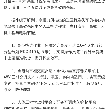
升至 ‌4–10 米‌ 高度（视型号而定），直接从高层货架取放货
物，适用于三至五层甚至更高货架的仓库。
据小编了解到，永恒力所推出的垂直拣选叉车的核心功
能聚焦于高架仓库中的人工拣选作业，主打安全、高效、人
机工程与电动节能。
1、高位拣选作业‌：标准起升高度可达 ‌2.8–4.6 米‌（部
分型号如 EKX 410 达 5 米），支持操作员随平台升至货架
中上层精准取货，提升拣选效率。
2、‌全电动三相交流驱动‌：永恒力垂直拣选叉车采用
‌48V 三相交流技术‌（行驶、液压、转向均适用），实现无级
变速、能量再生制动/下降，‌延长单班作业时间、减少充电
频次、降低能耗‌。
3、‌人体工程学驾驶平台‌：配备‌可调站立/座椅平台、
360°视野护栏、脚踏式升降控制、折叠扶手‌，保障高位操作