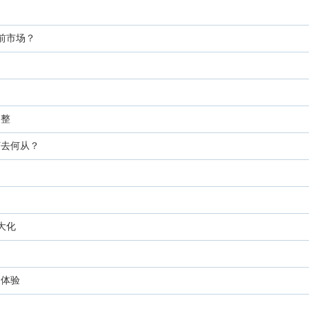
前市场？
！
调整
何去何从？
大化
用体验