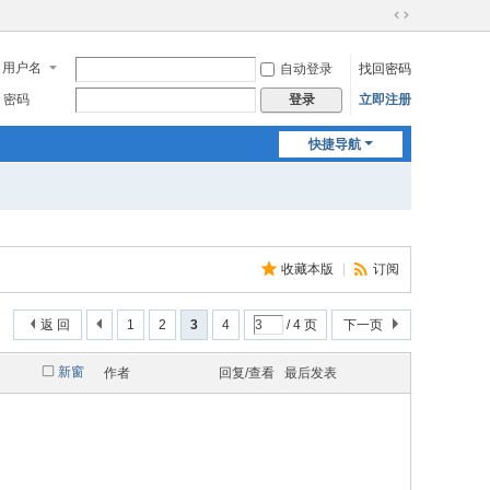
切
换
用户名
自动登录
找回密码
到
宽
密码
立即注册
登录
版
快捷导航
收藏本版
|
订阅
返 回
1
2
3
4
/ 4 页
下一页
新窗
作者
回复/查看
最后发表