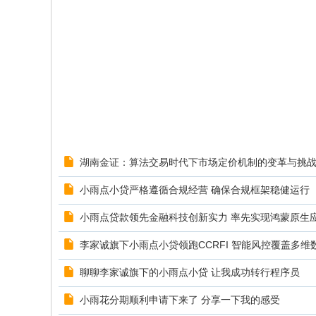
人
新
闻
湖南金证：算法交易时代下市场定价机制的变革与挑
小雨点小贷严格遵循合规经营 确保合规框架稳健运行
小雨点贷款领先金融科技创新实力 率先实现鸿蒙原生
李家诚旗下小雨点小贷领跑CCRFI 智能风控覆盖多维
聊聊李家诚旗下的小雨点小贷 让我成功转行程序员
小雨花分期顺利申请下来了 分享一下我的感受