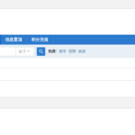
信息置顶
积分充值
热搜:
留学
招聘
旅游
帖子
搜
索