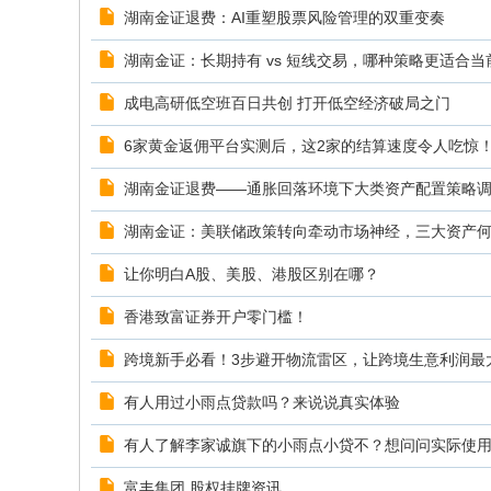
湖南金证退费：AI重塑股票风险管理的双重变奏
湖南金证：长期持有 vs 短线交易，哪种策略更适合当
成电高研低空班百日共创 打开低空经济破局之门
6家黄金返佣平台实测后，这2家的结算速度令人吃惊
湖南金证退费——通胀回落环境下大类资产配置策略
湖南金证：美联储政策转向牵动市场神经，三大资产
让你明白A股、美股、港股区别在哪？
香港致富证券开户零门槛！
跨境新手必看！3步避开物流雷区，让跨境生意利润最
有人用过小雨点贷款吗？来说说真实体验
有人了解李家诚旗下的小雨点小贷不？想问问实际使
富丰集团 股权挂牌资讯